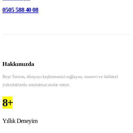
0505 588 40 08
Hakkımızda
Beyt Turizm, dünyayı keşfetmenizi sağlayan, manevi ve kültürel
yolculuklarda unutulmaz anılar sunar.
8+
Yıllık Deneyim