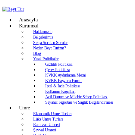
Anasayfa
Kurumsal
Hakkımızda
Belgelerimiz
Sıkça Sorulan Sorular
Neden Beyt Turizm?
Blog
Yasal Politikalar
Gizlilik Politikası
Çerez Politikası
KVKK Aydınlatma Metni
KVKK Başvuru Formu
İptal & İade Politikası
Kullanım Koşulları
Acil Durum ve Mücbir Sebep Politikası
Seyahat Sigortası ve Sağlık Bilgilendirmesi
Umre
Ekonomik Umre Turları
Lüks Umre Turları
Ramazan Umresi
Şevval Umresi