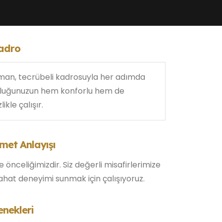
adro
zman, tecrübeli kadrosuyla her adımda
culuğunuzun hem konforlu hem de
ikle çalışır.
zmet Anlayışı
önceliğimizdir. Siz değerli misafirlerimize
ahat deneyimi sunmak için çalışıyoruz.
nekleri