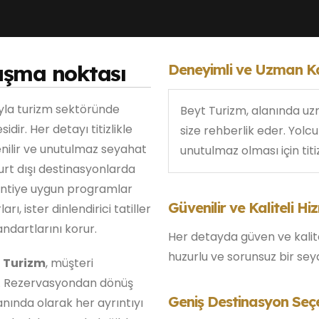
uşma noktası
Deneyimli ve Uzman K
yla turizm sektöründe
Beyt Turizm, alanında u
dir. Her detayı titizlikle
size rehberlik eder. Yol
venilir ve unutulmaz seyahat
unutulmaz olması için titizl
yurt dışı destinasyonlarda
entiye uygun programlar
Güvenilir ve Kaliteli Hi
arı, ister dinlendirici tatiller
andartlarını korur.
Her detayda güven ve kalite 
huzurlu ve sorunsuz bir sey
 Turizm
, müşteri
. Rezervasyondan dönüş
Geniş Destinasyon Seçe
nında olarak her ayrıntıyı