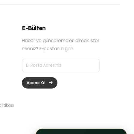
E-Bülten
Haber ve güncellemeleri almak ister
misiniz? E-postanızı girin.
Abone Ol
itikası