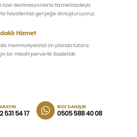
 özel destinasyonlarla hizmetinizdeyiz.
yla hayallerinizi gerçeğe dönüştürüyoruz.
daklı Hizmet
da memnuniyetinizi ön planda tutarız.
n bir misafirperverlik ibadetidir.
 ARAYIN
BIZE DANIŞIN
2 531 54 17
0505 588 40 08