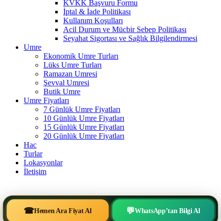
KVKK Başvuru Formu
İptal & İade Politikası
Kullanım Koşulları
Acil Durum ve Mücbir Sebep Politikası
Seyahat Sigortası ve Sağlık Bilgilendirmesi
Umre
Ekonomik Umre Turları
Lüks Umre Turları
Ramazan Umresi
Şevval Umresi
Butik Umre
Umre Fiyatları
7 Günlük Umre Fiyatları
10 Günlük Umre Fiyatları
15 Günlük Umre Fiyatları
20 Günlük Umre Fiyatları
Hac
Turlar
Lokasyonlar
İletişim
☎
💬
Hemen Ara Fiyat Al
WhatsApp’tan Bilgi Al