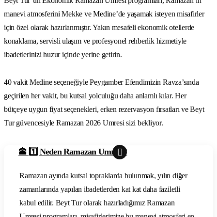
Beyt Tur’un Ekonomik Ramazan Umresi programları, Ramazan’ın
manevi atmosferini Mekke ve Medine’de yaşamak isteyen misafirler
için özel olarak hazırlanmıştır. Yakın mesafeli ekonomik otellerde
konaklama, servisli ulaşım ve profesyonel rehberlik hizmetiyle
ibadetlerinizi huzur içinde yerine getirin.
40 vakit Medine seçeneğiyle Peygamber Efendimizin Ravza’sında
geçirilen her vakit, bu kutsal yolculuğu daha anlamlı kılar. Her
bütçeye uygun fiyat seçenekleri, erken rezervasyon fırsatları ve Beyt
Tur güvencesiyle Ramazan 2026 Umresi sizi bekliyor.
🕋 1️⃣ Neden Ramazan Umresi?
Ramazan ayında kutsal topraklarda bulunmak, yılın diğer
zamanlarında yapılan ibadetlerden kat kat daha faziletli
kabul edilir. Beyt Tur olarak hazırladığımız Ramazan
Umresi programları, misafirlerimize bu manevi atmosferi en