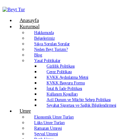
Anasayfa
Kurumsal
Hakkımızda
Belgelerimiz
Sıkça Sorulan Sorular
Neden Beyt Turizm?
Blog
Yasal Politikalar
Gizlilik Politikası
Çerez Politikası
KVKK Aydınlatma Metni
KVKK Başvuru Formu
İptal & İade Politikası
Kullanım Koşulları
Acil Durum ve Mücbir Sebep Politikası
Seyahat Sigortası ve Sağlık Bilgilendirmesi
Umre
Ekonomik Umre Turları
Lüks Umre Turları
Ramazan Umresi
Şevval Umresi